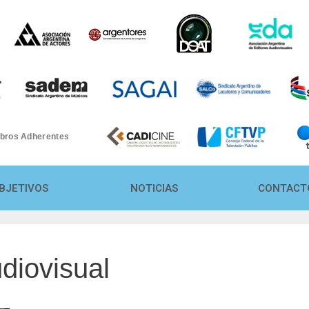
bros Adherentes
a
BJETIVOS
NOTICIAS
CONTACT
udiovisual