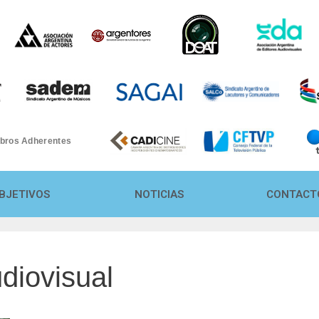
bros Adherentes
a
BJETIVOS
NOTICIAS
CONTACT
udiovisual